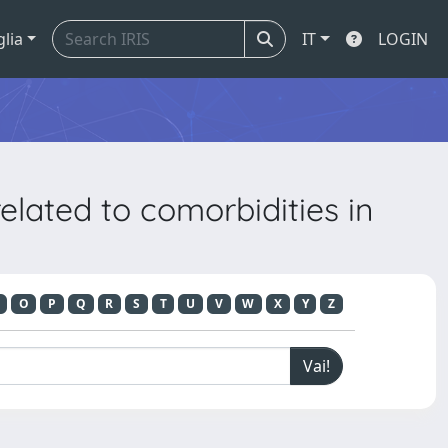
glia
IT
LOGIN
elated to comorbidities in
O
P
Q
R
S
T
U
V
W
X
Y
Z