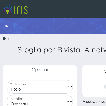
IRIS
IRIS
Sfoglia per Rivista A net
Opzioni
V
Ordina per:
In ordine:
Mostrati risul