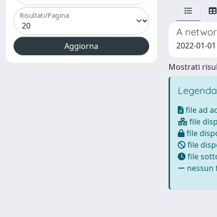
Risultati/Pagina
A network
2022-01-01 G
Mostrati risul
Legenda
file ad 
file dis
file disp
file disp
file sot
nessun f