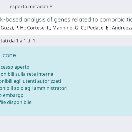
esporta metadati
-based analysis of genes related to comorbiditie
uzzi, P. H.; Cortese, F.; Mannino, G. C.; Pedace, E.; Andreozzi, 
tati da 1 a 1 di 1
 icone
accesso aperto
ponibili sulla rete interna
onibili agli utenti autorizzati
onibili solo agli amministratori
to embargo
ile disponibile