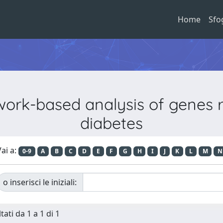
Home
Sfo
work-based analysis of genes r
diabetes
ai a:
0-9
A
B
C
D
E
F
G
H
I
J
K
L
M
N
o inserisci le iniziali:
tati da 1 a 1 di 1