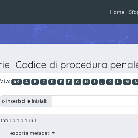
Home
Sfo
erie Codice di procedura pen
ai a:
0-9
A
B
C
D
E
F
G
H
I
J
K
L
M
N
o inserisci le iniziali:
tati da 1 a 1 di 1
esporta metadati