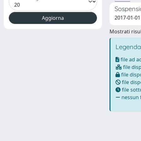
Sospensio
2017-01-01
Mostrati risul
Legenda
file ad 
file dis
file disp
file disp
file sot
nessun f