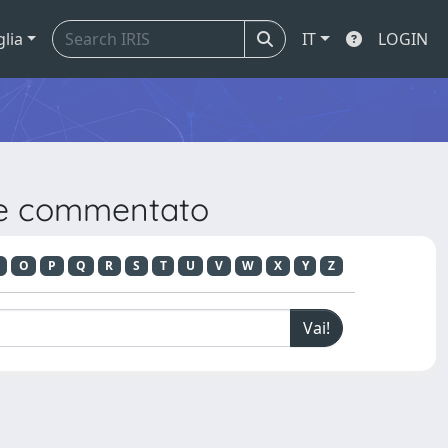
glia
IT
LOGIN
ale commentato
O
P
Q
R
S
T
U
V
W
X
Y
Z