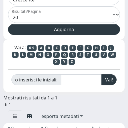
Risultati/Pagina
Vai a:
0-9
A
B
C
D
E
F
G
H
I
J
K
L
M
N
O
P
Q
R
S
T
U
V
W
X
Y
Z
o inserisci le iniziali:
Mostrati risultati da 1 a 1
di 1
esporta metadati