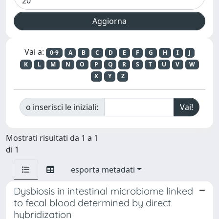
Vai a:
0-9
A
B
C
D
E
F
G
H
I
J
K
L
M
N
O
P
Q
R
S
T
U
V
W
X
Y
Z
o inserisci le iniziali:
Mostrati risultati da 1 a 1
di 1
esporta metadati
Dysbiosis in intestinal microbiome linked
to fecal blood determined by direct
hybridization