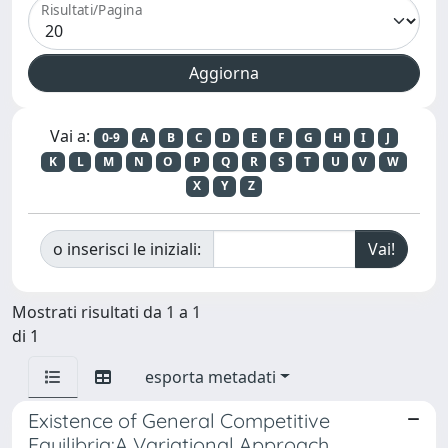
Risultati/Pagina
Vai a:
0-9
A
B
C
D
E
F
G
H
I
J
K
L
M
N
O
P
Q
R
S
T
U
V
W
X
Y
Z
o inserisci le iniziali:
Mostrati risultati da 1 a 1
di 1
esporta metadati
Existence of General Competitive
Equilibria:A Variational Approach