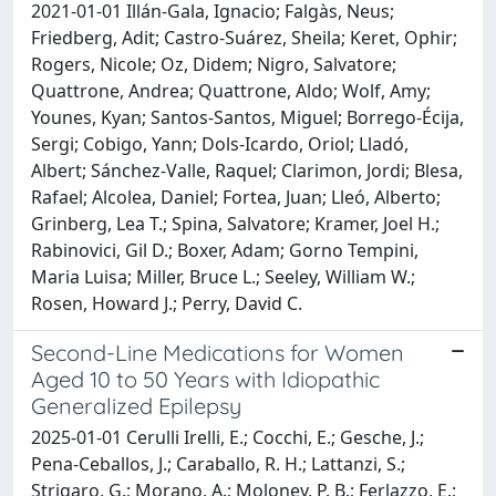
2021-01-01 Illán-Gala, Ignacio; Falgàs, Neus;
Friedberg, Adit; Castro-Suárez, Sheila; Keret, Ophir;
Rogers, Nicole; Oz, Didem; Nigro, Salvatore;
Quattrone, Andrea; Quattrone, Aldo; Wolf, Amy;
Younes, Kyan; Santos-Santos, Miguel; Borrego-Écija,
Sergi; Cobigo, Yann; Dols-Icardo, Oriol; Lladó,
Albert; Sánchez-Valle, Raquel; Clarimon, Jordi; Blesa,
Rafael; Alcolea, Daniel; Fortea, Juan; Lleó, Alberto;
Grinberg, Lea T.; Spina, Salvatore; Kramer, Joel H.;
Rabinovici, Gil D.; Boxer, Adam; Gorno Tempini,
Maria Luisa; Miller, Bruce L.; Seeley, William W.;
Rosen, Howard J.; Perry, David C.
Second-Line Medications for Women
Aged 10 to 50 Years with Idiopathic
Generalized Epilepsy
2025-01-01 Cerulli Irelli, E.; Cocchi, E.; Gesche, J.;
Pena-Ceballos, J.; Caraballo, R. H.; Lattanzi, S.;
Strigaro, G.; Morano, A.; Moloney, P. B.; Ferlazzo, E.;