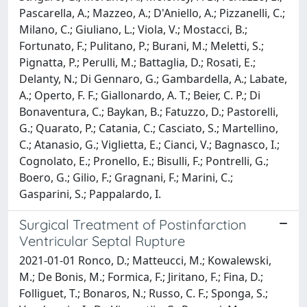
Pascarella, A.; Mazzeo, A.; D'Aniello, A.; Pizzanelli, C.;
Milano, C.; Giuliano, L.; Viola, V.; Mostacci, B.;
Fortunato, F.; Pulitano, P.; Burani, M.; Meletti, S.;
Pignatta, P.; Perulli, M.; Battaglia, D.; Rosati, E.;
Delanty, N.; Di Gennaro, G.; Gambardella, A.; Labate,
A.; Operto, F. F.; Giallonardo, A. T.; Beier, C. P.; Di
Bonaventura, C.; Baykan, B.; Fatuzzo, D.; Pastorelli,
G.; Quarato, P.; Catania, C.; Casciato, S.; Martellino,
C.; Atanasio, G.; Viglietta, E.; Cianci, V.; Bagnasco, I.;
Cognolato, E.; Pronello, E.; Bisulli, F.; Pontrelli, G.;
Boero, G.; Gilio, F.; Gragnani, F.; Marini, C.;
Gasparini, S.; Pappalardo, I.
Surgical Treatment of Postinfarction
Ventricular Septal Rupture
2021-01-01 Ronco, D.; Matteucci, M.; Kowalewski,
M.; De Bonis, M.; Formica, F.; Jiritano, F.; Fina, D.;
Folliguet, T.; Bonaros, N.; Russo, C. F.; Sponga, S.;