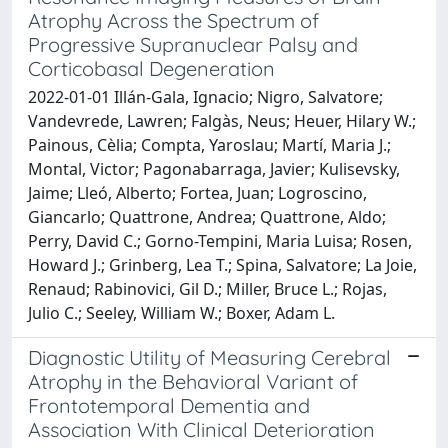
Atrophy Across the Spectrum of
Progressive Supranuclear Palsy and
Corticobasal Degeneration
2022-01-01 Illán-Gala, Ignacio; Nigro, Salvatore;
Vandevrede, Lawren; Falgàs, Neus; Heuer, Hilary W.;
Painous, Cèlia; Compta, Yaroslau; Martí, Maria J.;
Montal, Victor; Pagonabarraga, Javier; Kulisevsky,
Jaime; Lleó, Alberto; Fortea, Juan; Logroscino,
Giancarlo; Quattrone, Andrea; Quattrone, Aldo;
Perry, David C.; Gorno-Tempini, Maria Luisa; Rosen,
Howard J.; Grinberg, Lea T.; Spina, Salvatore; La Joie,
Renaud; Rabinovici, Gil D.; Miller, Bruce L.; Rojas,
Julio C.; Seeley, William W.; Boxer, Adam L.
Diagnostic Utility of Measuring Cerebral
Atrophy in the Behavioral Variant of
Frontotemporal Dementia and
Association With Clinical Deterioration