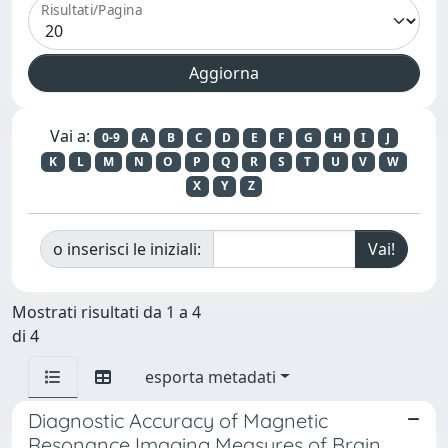
Risultati/Pagina
Vai a:
0-9
A
B
C
D
E
F
G
H
I
J
K
L
M
N
O
P
Q
R
S
T
U
V
W
X
Y
Z
o inserisci le iniziali:
Mostrati risultati da 1 a 4
di 4
esporta metadati
Diagnostic Accuracy of Magnetic
Resonance Imaging Measures of Brain