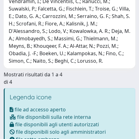
Vendramin, I.; De Vincentiis, C.; Ranucci, M.;
Suwalski, P.; Falcetta, G.; Fischlein, T.; Troise, G.; Villa,
E.; Dato, G. A.; Carrozzini, M.; Serraino, G. F.; Shah, S.
H.; Scrofani, R.; Fiore, A.; Kalisnik, J. M.;
D'Alessandro, S.; Lodo, V.; Kowalowka, A. R.; Deja, M.
A.; Almobayedh, S.; Massimi, G.; Thielmann, M.;
Meyns, B.; Khouqeer, F. A.; Al-Attar, N.; Pozzi, M.;
Obadia, J. -F.; Boeken, U.; Kalampokas, N.; Fino, C.;
Simon, C.; Naito, S.; Beghi, C.; Lorusso, R.
Mostrati risultati da 1 a 4
di 4
Legenda icone
file ad accesso aperto
file disponibili sulla rete interna
file disponibili agli utenti autorizzati
file disponibili solo agli amministratori