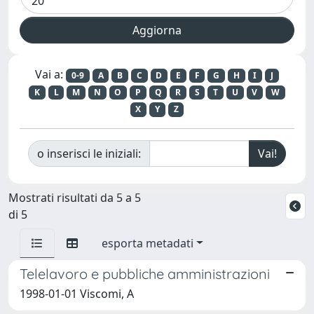
Vai a:
0-9
A
B
C
D
E
F
G
H
I
J
K
L
M
N
O
P
Q
R
S
T
U
V
W
X
Y
Z
o inserisci le iniziali:
Mostrati risultati da 5 a 5
di 5
esporta metadati
Telelavoro e pubbliche amministrazioni
1998-01-01 Viscomi, A