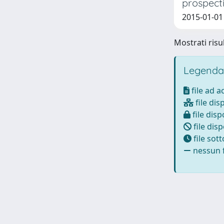
prospect
2015-01-01
Mostrati risul
Legenda
file ad 
file dis
file disp
file disp
file sot
nessun f
Powered by
IRIS
-
about IRIS
-
Utilizzo dei cookie