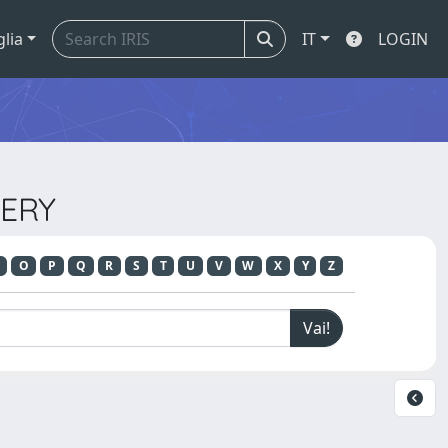
glia
IT
LOGIN
GERY
O
P
Q
R
S
T
U
V
W
X
Y
Z