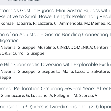
tomosis Gastric Bypass–Mini Gastric Bypass with 
elative to Small Bowel Length: Preliminary Resul
Komaei, I.; Sarra, F.; Lazzara, C.; Ammendola, M.; Memeo, R.
on of an Adjustable Gastric Banding Connecting T
Migration
 Navarra, Giuseppe; Musolino, CINZIA DOMENICA; Centorr
ORIS; Curro', Giuseppe
le Bilio-pancreatic Diversion with Explorable Ex
 Navarra, Giuseppe; Giuseppe La, Malfa; Lazzara, Salvato
useppe
orneal Perforation Occurring Several Years After 
Giannaccare, G; Lucisano, A; Pellegrini, M; Scorcia, V
ensional (3D) versus two-dimensional (2D) laparo