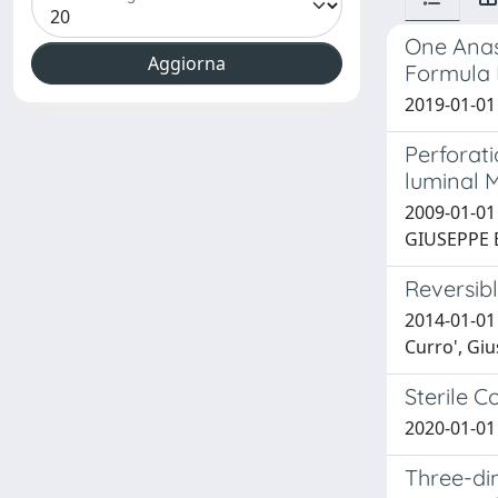
One Anas
Formula R
2019-01-01 
Perforati
luminal 
2009-01-01
GIUSEPPE B
Reversib
2014-01-01
Curro', Gi
Sterile C
2020-01-01 
Three-dim