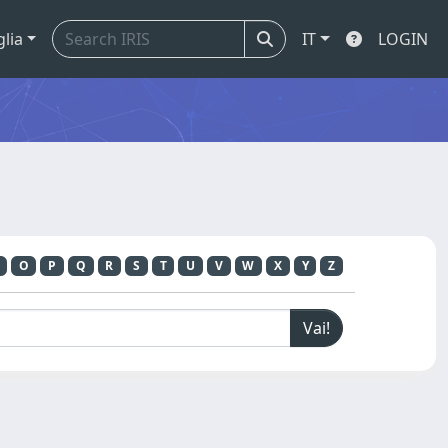
glia
IT
LOGIN
O
P
Q
R
S
T
U
V
W
X
Y
Z