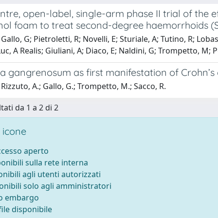
ntre, open-label, single-arm phase II trial of the
nol foam to treat second-degree haemorrhoids
Gallo, G; Pietroletti, R; Novelli, E; Sturiale, A; Tutino, R; Lo
Luc, A Realis; Giuliani, A; Diaco, E; Naldini, G; Trompetto, M;
 gangrenosum as first manifestation of Crohn’s 
Rizzuto, A.; Gallo, G.; Trompetto, M.; Sacco, R.
tati da 1 a 2 di 2
 icone
accesso aperto
ponibili sulla rete interna
onibili agli utenti autorizzati
onibili solo agli amministratori
to embargo
ile disponibile