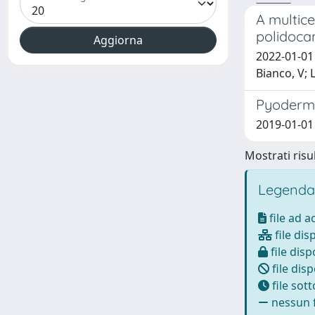
A multice
polidoca
2022-01-01 
Bianco, V; 
Pyoderma
2019-01-01 
Mostrati risul
Legenda
file ad 
file dis
file disp
file disp
file sot
nessun f