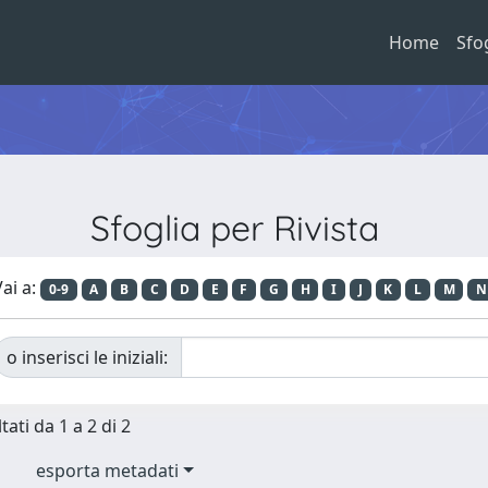
Home
Sfo
Sfoglia per Rivista
ai a:
0-9
A
B
C
D
E
F
G
H
I
J
K
L
M
N
o inserisci le iniziali:
tati da 1 a 2 di 2
esporta metadati