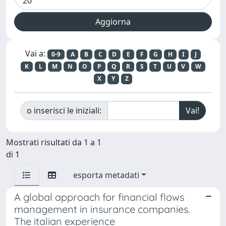
Vai a:
0-9
A
B
C
D
E
F
G
H
I
J
K
L
M
N
O
P
Q
R
S
T
U
V
W
X
Y
Z
o inserisci le iniziali:
Mostrati risultati da 1 a 1
di 1
esporta metadati
A global approach for financial flows
management in insurance companies.
The italian experience