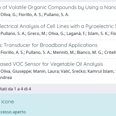
n of Volatile Organic Compounds by Using a Nan
liva, G.; Fiorillo, A. S.; Pullano, S. A.
ctrical Analysis of Cell Lines with a Pyroelectric
ullano, S. A.; Greco, M.; Oliva, G.; Laganà, F.; Islam, S. K.; Fior
ic Transducer for Broadband Applications
iorillo, A. S.; Pullano, S. A.; Menniti, M.; Bianco, M. G.; Critell
Based VOC Sensor for Vegetable Oil Analysis
Oliva, Giuseppe; Manin, Laura; Valić, Srećko; Kamrul Islam, Sy
Andrea
tati da 1 a 4 di 4
 icone
accesso aperto