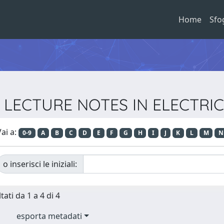
Home
Sfo
ie LECTURE NOTES IN ELECTR
ai a:
0-9
A
B
C
D
E
F
G
H
I
J
K
L
M
N
o inserisci le iniziali:
tati da 1 a 4 di 4
esporta metadati