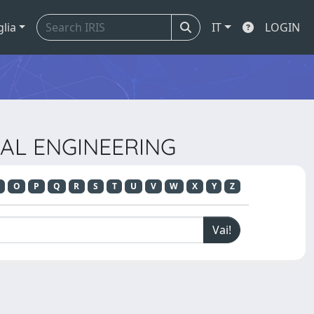
glia
IT
LOGIN
ICAL ENGINEERING
O
P
Q
R
S
T
U
V
W
X
Y
Z