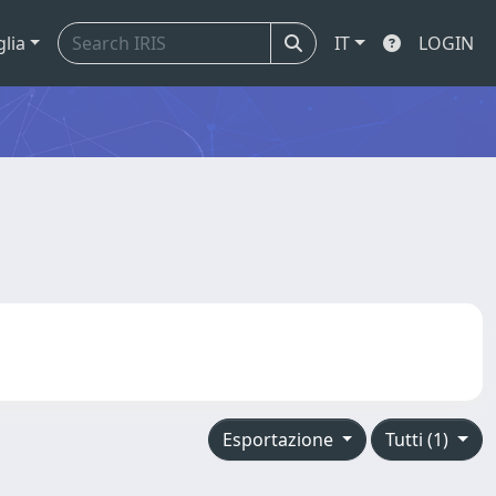
glia
IT
LOGIN
Esportazione
Tutti (1)