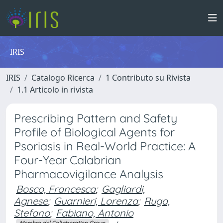
IRIS
IRIS
Catalogo Ricerca
1 Contributo su Rivista
1.1 Articolo in rivista
Prescribing Pattern and Safety
Profile of Biological Agents for
Psoriasis in Real-World Practice: A
Four-Year Calabrian
Pharmacovigilance Analysis
Bosco, Francesca
;
Gagliardi,
Agnese
;
Guarnieri, Lorenza
;
Ruga,
Stefano
;
Fabiano, Antonio
Membro del Collaboration Group