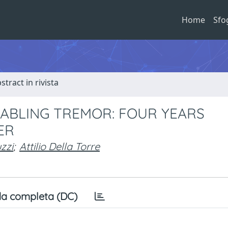
Home
Sfo
stract in rivista
SABLING TREMOR: FOUR YEARS
ER
zzi
;
Attilio Della Torre
a completa (DC)