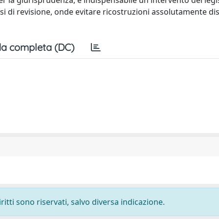
r la giurisprudenza, è indispensabile un intervento del legi
si di revisione, onde evitare ricostruzioni assolutamente dis
a completa (DC)
ritti sono riservati, salvo diversa indicazione.