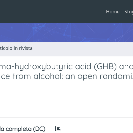
Home
Sfo
ticolo in rivista
a-hydroxybutyric acid (GHB) an
ence from alcohol: an open random
a completa (DC)