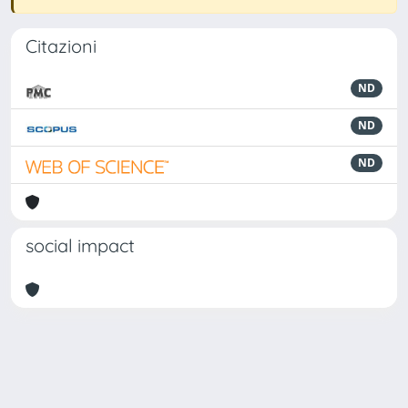
Citazioni
ND
ND
ND
social impact
Powered by
IRIS
-
about IRIS
-