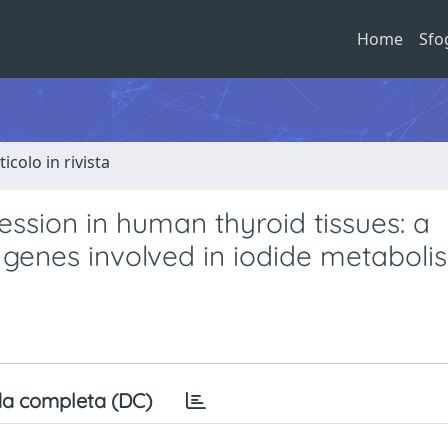
Home
Sfo
ticolo in rivista
ssion in human thyroid tissues: a
 genes involved in iodide metaboli
a completa (DC)