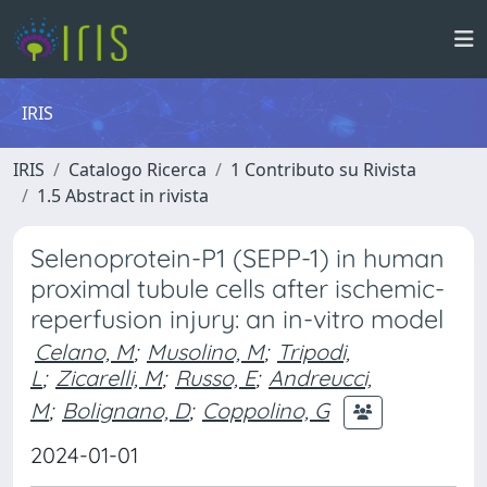
IRIS
IRIS
Catalogo Ricerca
1 Contributo su Rivista
1.5 Abstract in rivista
Selenoprotein-P1 (SEPP-1) in human
proximal tubule cells after ischemic-
reperfusion injury: an in-vitro model
Celano, M
;
Musolino, M
;
Tripodi,
L
;
Zicarelli, M
;
Russo, E
;
Andreucci,
M
;
Bolignano, D
;
Coppolino, G
2024-01-01