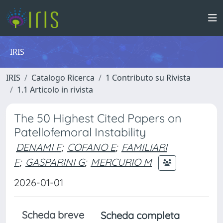
IRIS
IRIS
Catalogo Ricerca
1 Contributo su Rivista
1.1 Articolo in rivista
The 50 Highest Cited Papers on
Patellofemoral Instability
DENAMI F
;
COFANO E
;
FAMILIARI
F
;
GASPARINI G
;
MERCURIO M
2026-01-01
Scheda breve
Scheda completa