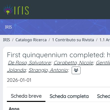
IRIS
IRIS
Catalogo Ricerca
1 Contributo su Rivista
1.1 Ar
First quinquennium completed: 
De Rosa, Salvatore
;
Carabetta, Nicole
;
Gentil
Jolanda
;
Strangio, Antonio
;
2026-01-01
Scheda breve
Scheda completa
Sched
Anno