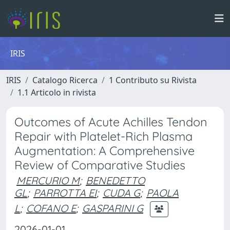
IRIS
IRIS
Catalogo Ricerca
1 Contributo su Rivista
1.1 Articolo in rivista
Outcomes of Acute Achilles Tendon
Repair with Platelet-Rich Plasma
Augmentation: A Comprehensive
Review of Comparative Studies
MERCURIO M
;
BENEDETTO
GL
;
PARROTTA EI
;
CUDA G
;
PAOLA
L
;
COFANO E
;
GASPARINI G
2026-01-01