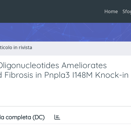
Home
Sfo
ticolo in rivista
Oligonucleotides Ameliorates
 Fibrosis in Pnpla3 I148M Knock-in
a completa (DC)