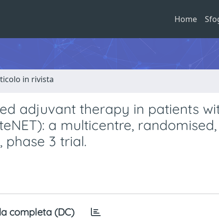
Home
Sfo
ticolo in rivista
ed adjuvant therapy in patients wi
teNET): a multicentre, randomised,
 phase 3 trial.
a completa (DC)