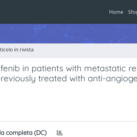
Home
Sfo
ticolo in rivista
fenib in patients with metastatic re
eviously treated with anti-angioge
a completa (DC)