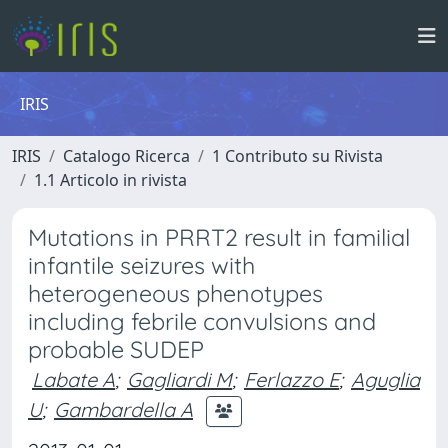
IRIS
IRIS
Catalogo Ricerca
1 Contributo su Rivista
1.1 Articolo in rivista
Mutations in PRRT2 result in familial
infantile seizures with
heterogeneous phenotypes
including febrile convulsions and
probable SUDEP
Labate A
;
Gagliardi M
;
Ferlazzo E
;
Aguglia
U
;
Gambardella A