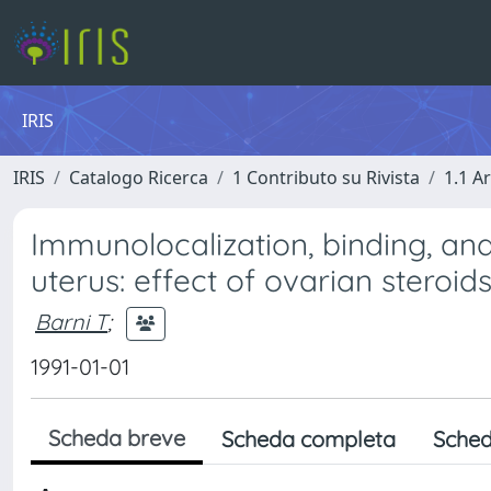
IRIS
IRIS
Catalogo Ricerca
1 Contributo su Rivista
1.1 Ar
Immunolocalization, binding, and 
uterus: effect of ovarian steroid
Barni T
;
1991-01-01
Scheda breve
Scheda completa
Sched