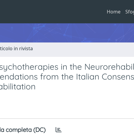
Home
Sfo
ticolo in rivista
ychotherapies in the Neurorehabil
ndations from the Italian Consen
bilitation
a completa (DC)