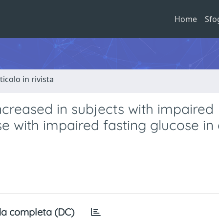
Home
Sfo
ticolo in rivista
increased in subjects with impaired
se with impaired fasting glucose in
a completa (DC)