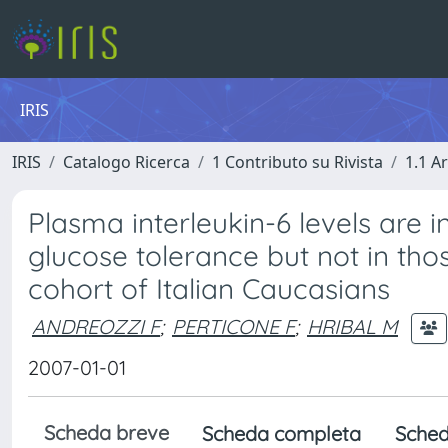
IRIS
IRIS
Catalogo Ricerca
1 Contributo su Rivista
1.1 Ar
Plasma interleukin-6 levels are 
glucose tolerance but not in tho
cohort of Italian Caucasians
ANDREOZZI F
;
PERTICONE F
;
HRIBAL M
2007-01-01
Scheda breve
Scheda completa
Sched