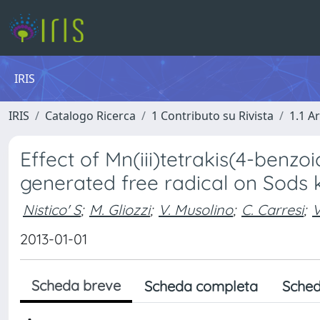
IRIS
IRIS
Catalogo Ricerca
1 Contributo su Rivista
1.1 Ar
Effect of Mn(iii)tetrakis(4-benz
generated free radical on Sods 
Nistico' S
;
M. Gliozzi
;
V. Musolino
;
C. Carresi
;
V
2013-01-01
Scheda breve
Scheda completa
Sched