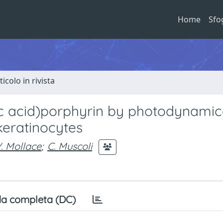
Home
Sfo
ticolo in rivista
oic acid)porphyrin by photodynamic
keratinocytes
. Mollace
;
C. Muscoli
a completa (DC)