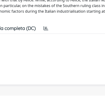
 with that by Felice. While, according to Felice, the Italian 
in particular, on the mistakes of the Southern ruling class in
nomic factors during the Italian industrialisation starting a
a completa (DC)