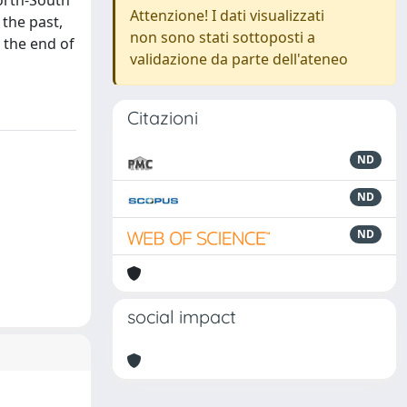
North-South
Attenzione! I dati visualizzati
 the past,
non sono stati sottoposti a
t the end of
validazione da parte dell'ateneo
Citazioni
ND
ND
ND
social impact