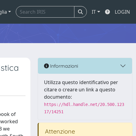
glia
IT
LOGIN
stica
Informazioni
Utilizza questo identificativo per
citare o creare un link a questo
documento:
https://hdl.handle.net/20.500.123
17/14251
 book of
1 worked
 3 we
Attenzione