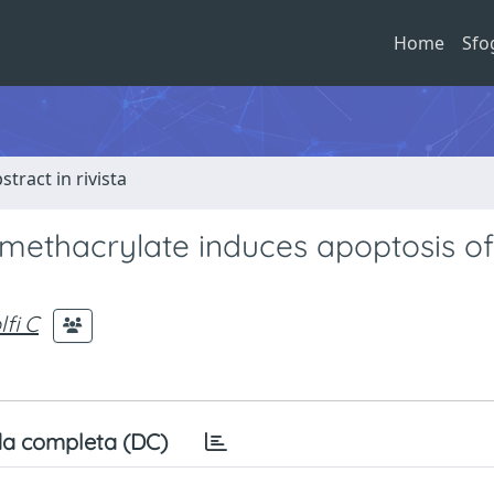
Home
Sfo
stract in rivista
l methacrylate induces apoptosis of
lfi C
a completa (DC)