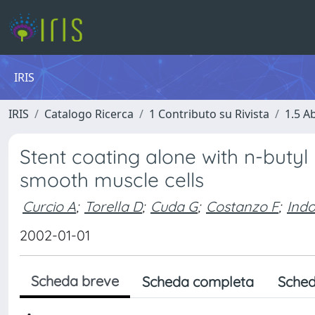
IRIS
IRIS
Catalogo Ricerca
1 Contributo su Rivista
1.5 Ab
Stent coating alone with n-buty
smooth muscle cells
Curcio A
;
Torella D
;
Cuda G
;
Costanzo F
;
Indo
2002-01-01
Scheda breve
Scheda completa
Sched