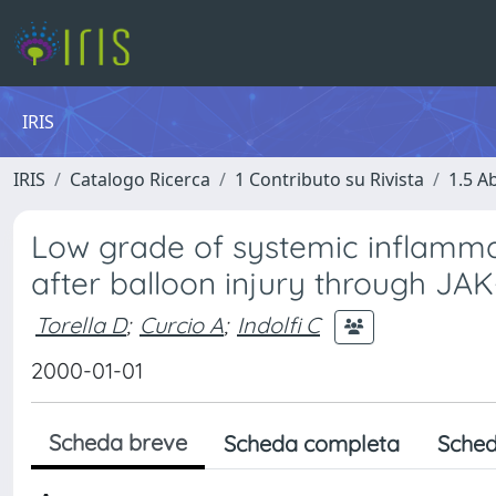
IRIS
IRIS
Catalogo Ricerca
1 Contributo su Rivista
1.5 Ab
Low grade of systemic inflamma
after balloon injury through JAK
Torella D
;
Curcio A
;
Indolfi C
2000-01-01
Scheda breve
Scheda completa
Sched