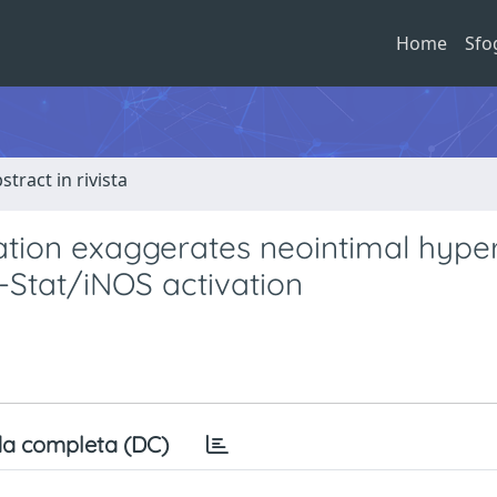
Home
Sfo
stract in rivista
tion exaggerates neointimal hyper
-Stat/iNOS activation
a completa (DC)