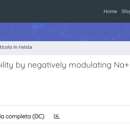
Home
Sfo
ticolo in rivista
lity by negatively modulating Na+ 
a completa (DC)