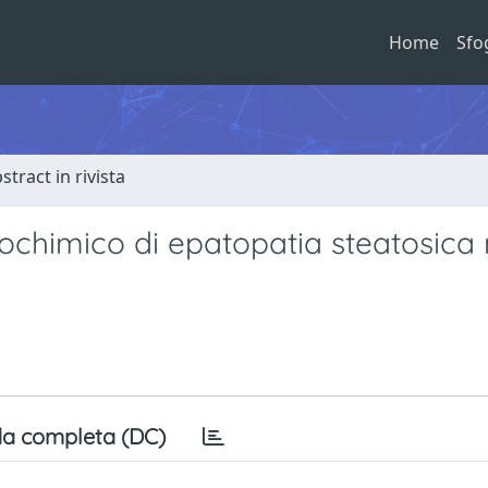
Home
Sfo
stract in rivista
iochimico di epatopatia steatosica
a completa (DC)