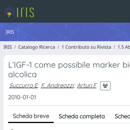
IRIS
IRIS
Catalogo Ricerca
1 Contributo su Rivista
1.5 Ab
L’IGF-1 come possibile marker b
alcolica
Succurro E
;
F. Andreozzi
;
Arturi F
2010-01-01
Scheda breve
Scheda completa
Sched