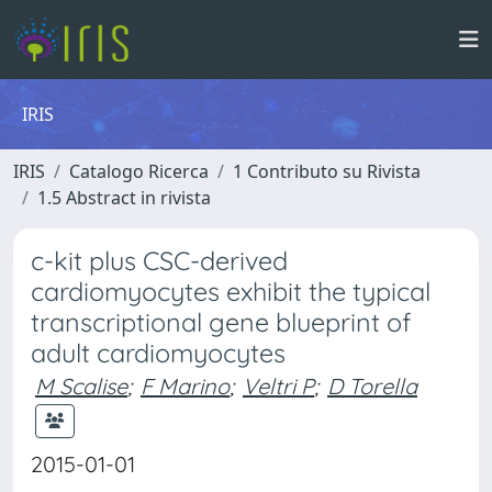
IRIS
IRIS
Catalogo Ricerca
1 Contributo su Rivista
1.5 Abstract in rivista
c-kit plus CSC-derived
cardiomyocytes exhibit the typical
transcriptional gene blueprint of
adult cardiomyocytes
M Scalise
;
F Marino
;
Veltri P
;
D Torella
2015-01-01