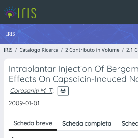
IRIS
IRIS
Catalogo Ricerca
2 Contributo in Volume
2.1 C
Intraplantar Injection Of Bergam
Effects On Capsaicin-Induced N
Corasaniti M. T.
;
2009-01-01
Scheda breve
Scheda completa
Sched