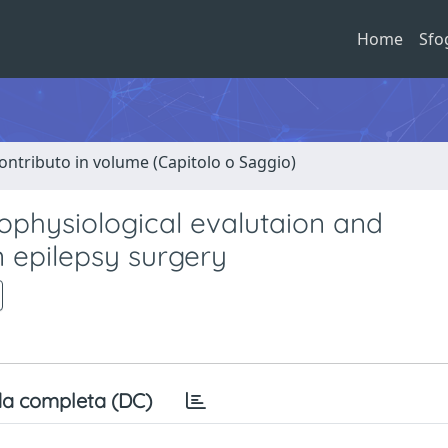
Home
Sfo
ontributo in volume (Capitolo o Saggio)
rophysiological evalutaion and
n epilepsy surgery
a completa (DC)