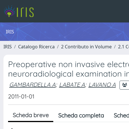
IRIS
IRIS
Catalogo Ricerca
2 Contributo in Volume
2.1 C
Preoperative non invasive elect
neuroradiological examination i
GAMBARDELLA A
;
LABATE A
;
LAVANO A
2011-01-01
Scheda breve
Scheda completa
Sched