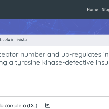
Home
Sfo
ticolo in rivista
eceptor number and up-regulates in
ing a tyrosine kinase-defective insu
a completa (DC)