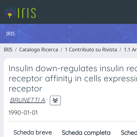
IRIS
IRIS
Catalogo Ricerca
1 Contributo su Rivista
1.1 Ar
Insulin down-regulates insulin r
receptor affinity in cells express
receptor
BRUNETTI A
;
1990-01-01
Scheda breve
Scheda completa
Sched