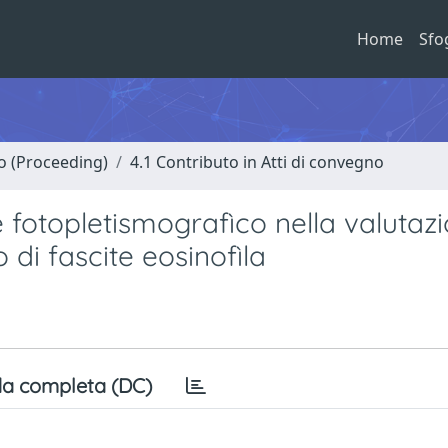
Home
Sfo
no (Proceeding)
4.1 Contributo in Atti di convegno
 fotopletismografìco nella valutaz
o di fascite eosinofìla
a completa (DC)