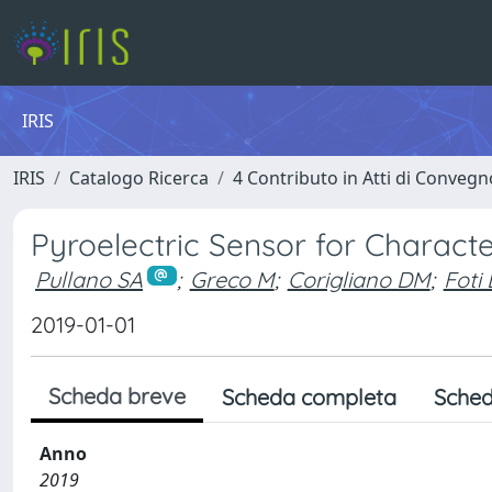
IRIS
IRIS
Catalogo Ricerca
4 Contributo in Atti di Conveg
Pyroelectric Sensor for Character
Pullano SA
;
Greco M
;
Corigliano DM
;
Foti
2019-01-01
Scheda breve
Scheda completa
Sched
Anno
2019