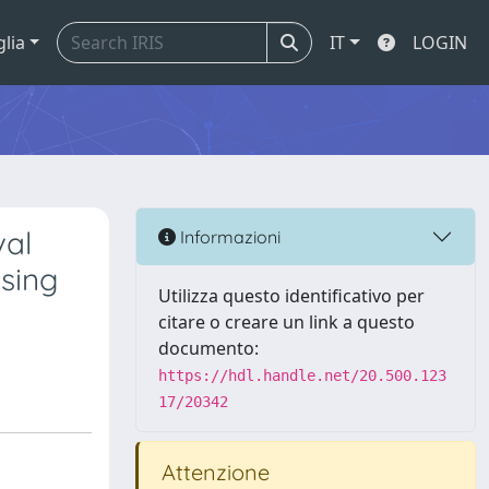
glia
IT
LOGIN
val
Informazioni
using
Utilizza questo identificativo per
citare o creare un link a questo
documento:
https://hdl.handle.net/20.500.123
17/20342
Attenzione