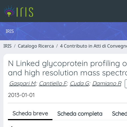
IRIS
IRIS
Catalogo Ricerca
4 Contributo in Atti di Conveg
N Linked glycoprotein profiling o
and high resolution mass spect
Gaspari M
;
Cantiello F
;
Cuda G
;
Damiano R
2013-01-01
Scheda breve
Scheda completa
Sched