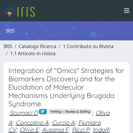
IRIS
IRIS
Catalogo Ricerca
1 Contributo su Rivista
1.1 Articolo in rivista
Integration of "Omics" Strategies for
Biomarkers Discovery and for the
Elucidation of Molecular
Mechanisms Underlying Brugada
Syndrome.
Scumaci D
;
Oliva
Writing – Review & Editing
A
;
Concolino A
;
Curcio A
;
Fiumara
CV
;
Olivo E
;
Ausania F
;
Ricci P
;
Indolfi