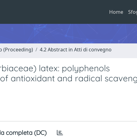
Home
Sfo
no (Proceeding)
4.2 Abstract in Atti di convegno
biaceae) latex: polyphenols
 of antioxidant and radical scaven
a completa (DC)