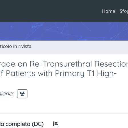
Home
Sfo
ticolo in rivista
Grade on Re-Transurethral Resection
of Patients with Primary T1 High-
iano
;
a completa (DC)