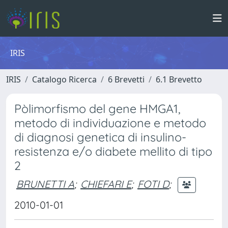
IRIS
IRIS
Catalogo Ricerca
6 Brevetti
6.1 Brevetto
Pòlimorfismo del gene HMGA1,
metodo di individuazione e metodo
di diagnosi genetica di insulino-
resistenza e/o diabete mellito di tipo
2
BRUNETTI A
;
CHIEFARI E
;
FOTI D
;
2010-01-01