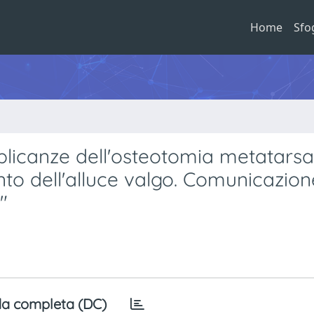
Home
Sfo
plicanze dell'osteotomia metatarsa
nto dell'alluce valgo. Comunicazion
"
a completa (DC)