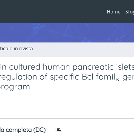
Home
Sfo
ticolo in rivista
in cultured human pancreatic islet
regulation of specific Bcl family g
 program
a completa (DC)