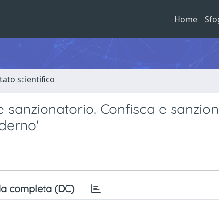
Home
Sfo
tato scientifico
he sanzionatorio. Confisca e sanzion
oderno'
a completa (DC)